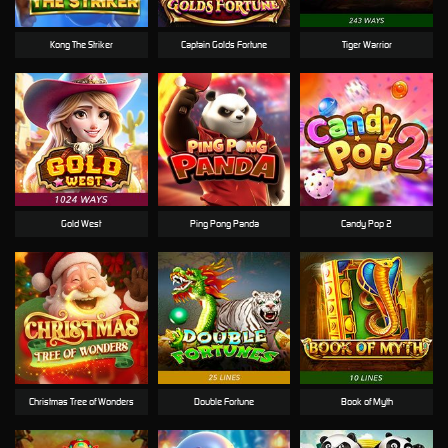
Kong The Striker
Captain Golds Fortune
Tiger Warrior
Gold West
Ping Pong Panda
Candy Pop 2
Christmas Tree of Wonders
Double Fortune
Book of Myth