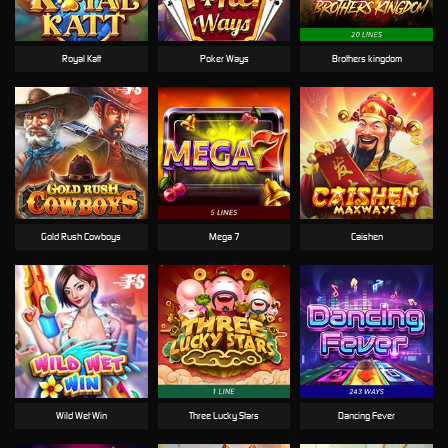
Royal Katt
Poker Ways
Brothers kingdom
Gold Rush Cowboys
Mega 7
Caishen
Wild Wet Win
Three Lucky Stars
Dancing Fever