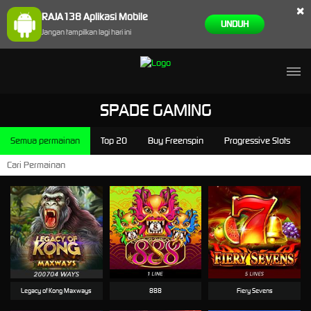
×
RAJA138 Aplikasi Mobile
UNDUH
Jangan tampilkan lagi hari ini
SPADE GAMING
Semua permainan
Top 20
Buy Freenspin
Progressive Slots
Legacy of Kong Maxways
888
Fiery Sevens