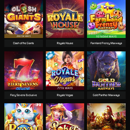
Clash of the Giants
Royale House
Farmland Frenzy Maxways
Fiery Sevens Exclusive
Royale Vegas
Gold Panther Maxways