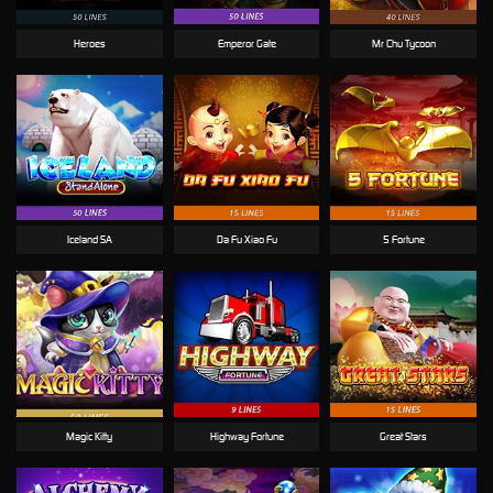
Heroes
Emperor Gate
Mr Chu Tycoon
Iceland SA
Da Fu Xiao Fu
5 Fortune
Magic Kitty
Highway Fortune
Great Stars