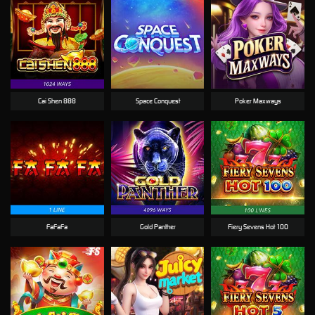
Cai Shen 888
Space Conquest
Poker Maxways
FaFaFa
Gold Panther
Fiery Sevens Hot 100