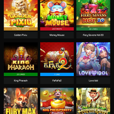
Golden Pixiu
Money Mouse
Fiery Sevens Hot 20
King Pharaoh
FaFaFa2
Love Idol