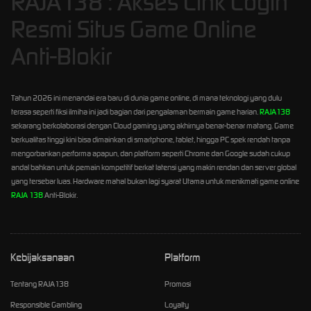
RAJA138 : Akses Link Login
Resmi Situs Game Online
Anti-Blokir
Tahun 2026 ini menandai era baru di dunia game online, di mana teknologi yang dulu
terasa seperti fiksi ilmiha ini jadi bagian dari pengalaman bermain game harian.
RAJA138
sekarang berkolaborasi dengan Cloud gaming yang akhirnya benar-benar matang. Game
berkualitas tinggi kini bisa dimainkan di smartphone, tablet, hingga PC spek rendah tanpa
mengorbankan performa apapun, dan platform seperti Chrome dan Google sudah cukup
andal bahkan untuk pemain kompetitif berkat latensi yang makin rendan dan server global
yang tersebar luas. Hardware mahal bukan lagi syarat Utama untuk menikmati game online
RAJA 138
Anti-Blokir.
Kebijaksanaan
Platform
Tentang RAJA138
Promosi
Responsible Gambling
Loyalty