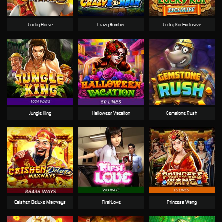
Lucky Horse
Crazy Bomber
Lucky Koi Exclusive
Jungle King
Halloween Vacation
Gemstone Rush
Caishen Deluxe Maxways
First Love
Princess Wang