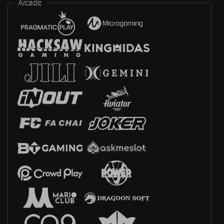
Arcade