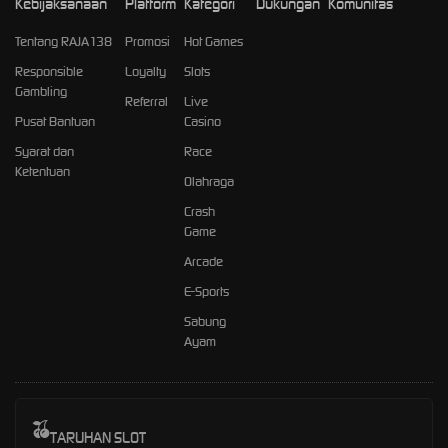
Kebijaksanaan
Platform
Kategori
Dukungan
Komunitas
Tentang RAJA138
Promosi
Hot Games
Responsible
Loyalty
Slots
Gambling
Referral
Live
Pusat Bantuan
Casino
Syarat dan
Race
Ketentuan
Olahraga
Crash
Game
Arcade
E-Sports
Sabung
Ayam
TARUHAN SLOT