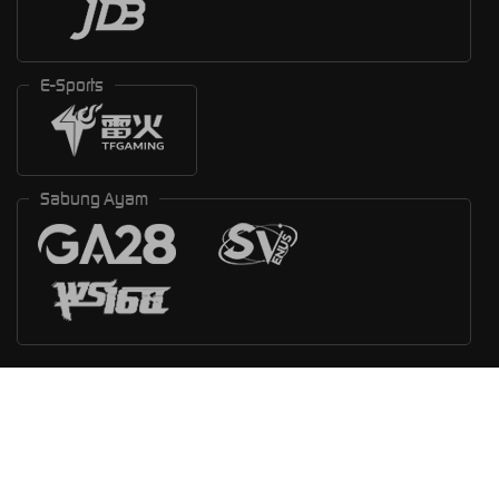
E-Sports
Sabung Ayam