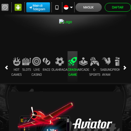
Main di
MASUK
DAFTAR
Telegram
HOT
SLOTS
LIVE
RACE
OLAHRAGA
CRASH
ARCADE
E-
SABUNG
PROMOSI
GAMES
CASINO
GAME
SPORTS
AYAM