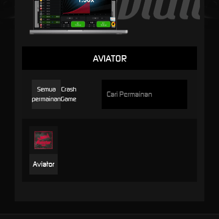
AVIATOR
Semua
Crash
permainan
Game
Aviator