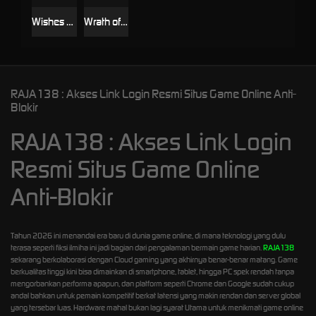
Wishes of the Genie
Wrath of Zeus
RAJA138 : Akses Link Login Resmi Situs Game Online Anti-
Blokir
RAJA138 : Akses Link Login
Resmi Situs Game Online
Anti-Blokir
Tahun 2026 ini menandai era baru di dunia game online, di mana teknologi yang dulu
terasa seperti fiksi ilmiha ini jadi bagian dari pengalaman bermain game harian.
RAJA138
sekarang berkolaborasi dengan Cloud gaming yang akhirnya benar-benar matang. Game
berkualitas tinggi kini bisa dimainkan di smartphone, tablet, hingga PC spek rendah tanpa
mengorbankan performa apapun, dan platform seperti Chrome dan Google sudah cukup
andal bahkan untuk pemain kompetitif berkat latensi yang makin rendan dan server global
yang tersebar luas. Hardware mahal bukan lagi syarat Utama untuk menikmati game online