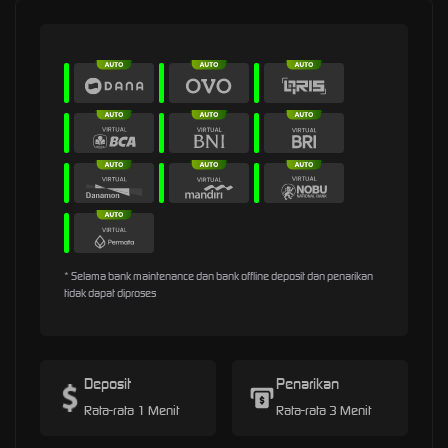
* Selama bank maintenance dan bank offline deposit dan penarikan
tidak dapat diproses
Deposit
Penarikan
Rata-rata 1 Menit
Rata-rata 3 Menit