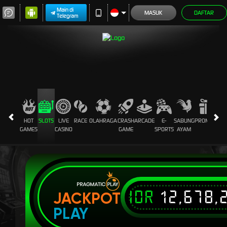
Main di
MASUK
DAFTAR
Telegram
HOT
SLOTS
LIVE
RACE
OLAHRAGA
CRASH
ARCADE
E-
SABUNG
PROMOSI
GAMES
CASINO
GAME
SPORTS
AYAM
IDR
12,678,
JACKPOT
PLAY