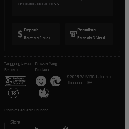
penarikan tidak dapat diproses
Deposit
Penarikan
Rata-rata 1 Menit
Rata-rata 3 Menit
Tanggung Jawab
Browser Yang
Bermain
Didukung
©2026 RAJA138. Hak cipta
dilindungi | 18+
Platform Penyedia Layanan
Slots