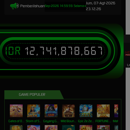
Jum, 07-Agt-2026
Pemberitahuan
026 dari 14.59.59 sampai 30-Sep-2026 14.59.59. Selama waktu ini, PP Virtual Sports permainan
23.12.26
IDR
12,741,878,667
L
GAME POPULER
Gates of Olympus POP
Storm of Seth 2
Goyang Gaib
Wild Bounty Showdown
Epic Ze Zeus
FORTUNE GARUDA 500
Mahjong Magic