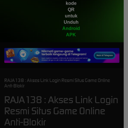
kode
QR
untuk
Unduh
Android
APK
RAJA138 : Akses Link Login Resmi Situs Game Online
Anti-Blokir
RAJA138 : Akses Link Login
Resmi Situs Game Online
Anti-Blokir