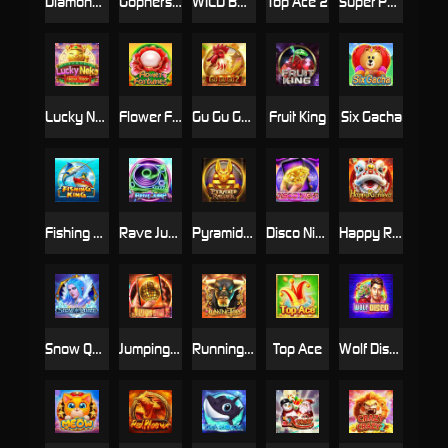
Diamond Treasure
Gophers War
WILD BOUNTY 2
Top Ace 2
Super Power Bank
Lucky Neko New Year
Flower Fortunes
Gu Gu Gu2
Fruit King
Six Gacha
Fishing King
Rave Jump
Pyramid Raider
Disco Night M
Happy Rich Year
Snow Queen
Jumping Mobile
Running Toro
Top Ace
Wolf Disco