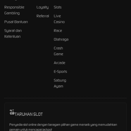
Responsible
Loyalty
Slots
Gambling
Referral
Live
Pusat Bantuan
Casino
Syarat dan
Race
Ketentuan
Olahraga
Crash
Game
Arcade
E-Sports
Sabung
Ayam
TARUHAN SLOT
Penyedia slot online dengan beragam pilihan game menarik yang memudahkan
pemain untuk mencapai jackpot