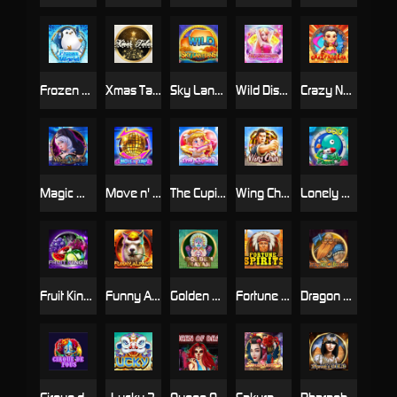
Frozen World
Xmas Tales
Sky Lantern
Wild Disco Night
Crazy Nuozha
Magic World
Move n' Jump
The Cupids
Wing Chun
Lonely Planet
Fruit King II
Funny Alpaca
Golden Mayan
Fortune Spirits
Dragon Hunters