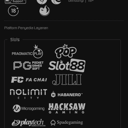
dilindungi | 18+
Platform Penyedia Layanan
Slots