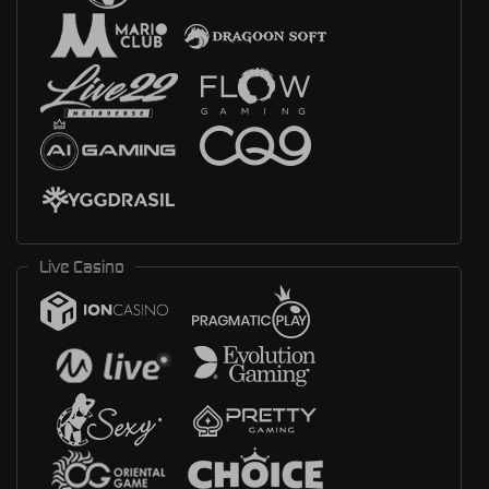
Live Casino