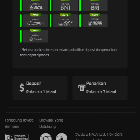
* Selama bank maintenance dan bank offline deposit dan penarikan
tidak dapat diproses
Deposit
Penarikan
Rata-rata 1 Menit
Rata-rata 3 Menit
Tanggung Jawab
Browser Yang
Bermain
Didukung
©2026 RAJA138. Hak cipta