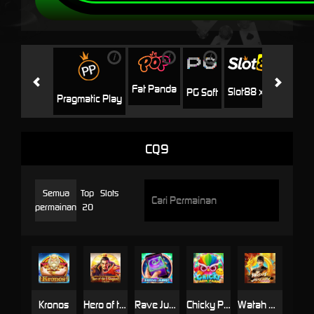
i
i
i
i
i
Facha
Fat Panda
Slot88 x PP
PG Soft
Pragmatic Play
CQ9
Semua
Top
Slots
permainan
20
Kronos
Hero of the 3 Kingdoms - Cao Cao
Rave Jump Mobile
Chicky Parm Parm
Watah Master Turbo