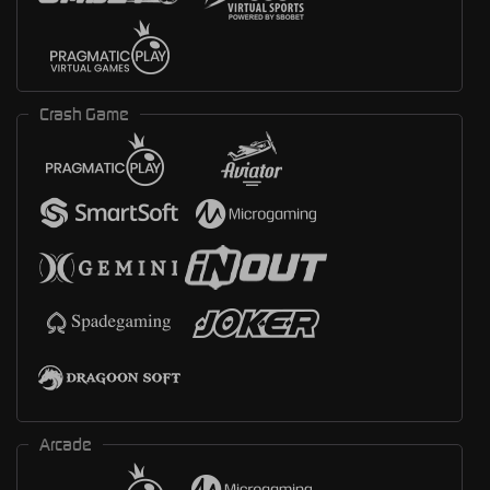
Crash Game
Arcade