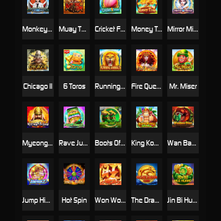
Monkey Office Legend
Muay Thai
Cricket Fever
Money Tree
Mirror Mirror
Chicago II
6 Toros
Running Animals
Fire Queen
Mr. Miser
Myeong-ryang
Rave Jump 2 M
Boots Of Luck
King Kong Shake
Wan Bao Dino
Jump High 2
Hot Spin
Won Won Won
The Dragon Brings Wealth
Jin Bi Hui Huang