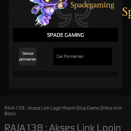
SPADE GAMING
Semua
permainan
RAJA138 : Akses Link Login Resmi Situs Game Online Anti-
Blokir
RAJA138 : Akses Link Login