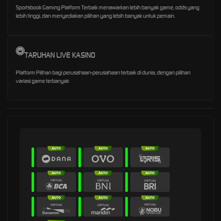
Sportsbook Gaming Platform Terbaik menawarkan lebih banyak game, odds yang
lebih tinggi, dan menyediakan pilihan yang lebih banyak untuk pemain.
TARUHAN LIVE KASINO
Platform Pilihan bagi perusahaan-perusahaan terbaik di dunia, dengan pilihan
variasi game terbanyak