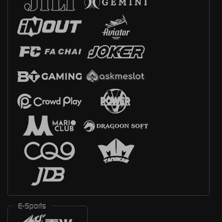
E-Sports