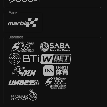
Race
Olahraga