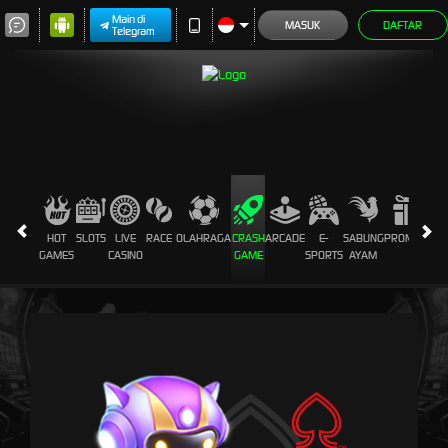
Main di
MASUK
DAFTAR
Telegram
HOT
SLOTS
LIVE
RACE
OLAHRAGA
CRASH
ARCADE
E-
SABUNG
PROMOSI
GAMES
CASINO
GAME
SPORTS
AYAM