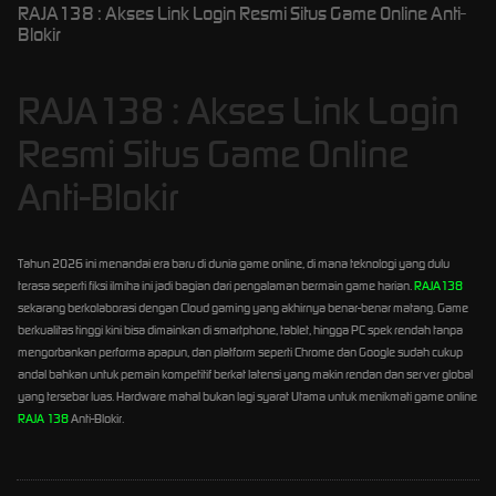
RAJA138 : Akses Link Login Resmi Situs Game Online Anti-
Blokir
RAJA138 : Akses Link Login
Resmi Situs Game Online
Anti-Blokir
Tahun 2026 ini menandai era baru di dunia game online, di mana teknologi yang dulu
terasa seperti fiksi ilmiha ini jadi bagian dari pengalaman bermain game harian.
RAJA138
sekarang berkolaborasi dengan Cloud gaming yang akhirnya benar-benar matang. Game
berkualitas tinggi kini bisa dimainkan di smartphone, tablet, hingga PC spek rendah tanpa
mengorbankan performa apapun, dan platform seperti Chrome dan Google sudah cukup
andal bahkan untuk pemain kompetitif berkat latensi yang makin rendan dan server global
yang tersebar luas. Hardware mahal bukan lagi syarat Utama untuk menikmati game online
RAJA 138
Anti-Blokir.