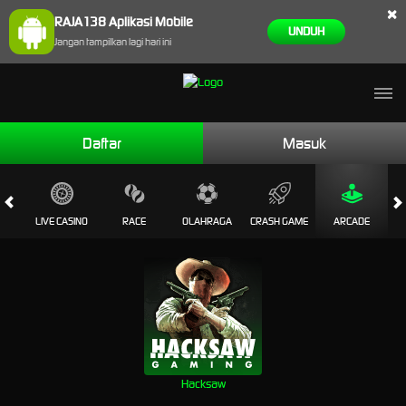
×
RAJA138 Aplikasi Mobile
UNDUH
Jangan tampilkan lagi hari ini
Daftar
Masuk
S
LIVE CASINO
RACE
OLAHRAGA
CRASH GAME
ARCADE
Hacksaw