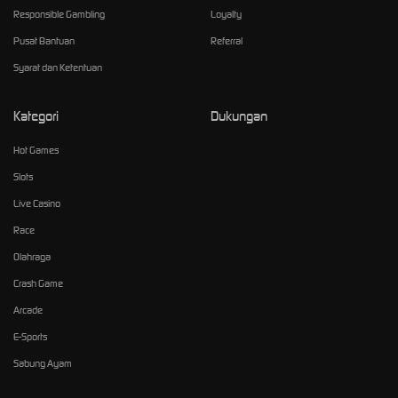
Responsible Gambling
Loyalty
Pusat Bantuan
Referral
Syarat dan Ketentuan
Kategori
Dukungan
Hot Games
Slots
Live Casino
Race
Olahraga
Crash Game
Arcade
E-Sports
Sabung Ayam