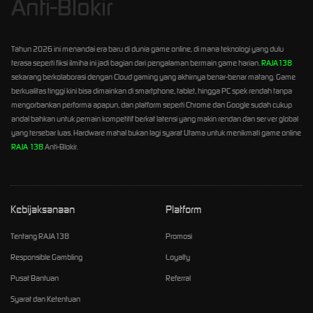
Anti-Blokir
Tahun 2026 ini menandai era baru di dunia game online, di mana teknologi yang dulu
terasa seperti fiksi ilmiha ini jadi bagian dari pengalaman bermain game harian.
RAJA138
sekarang berkolaborasi dengan Cloud gaming yang akhirnya benar-benar matang. Game
berkualitas tinggi kini bisa dimainkan di smartphone, tablet, hingga PC spek rendah tanpa
mengorbankan performa apapun, dan platform seperti Chrome dan Google sudah cukup
andal bahkan untuk pemain kompetitif berkat latensi yang makin rendan dan server global
yang tersebar luas. Hardware mahal bukan lagi syarat Utama untuk menikmati game online
RAJA 138
Anti-Blokir.
Kebijaksanaan
Platform
Tentang RAJA138
Promosi
Responsible Gambling
Loyalty
Pusat Bantuan
Referral
Syarat dan Ketentuan