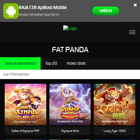
×
RAJA138 Aplikasi Mobile
UNDUH
Jangan tampilkan lagi hari ini
FAT PANDA
Semua permainan
Top 20
Video Slots
Gates of Olympus POP
Olympus Wins
Lucky Tiger 1000