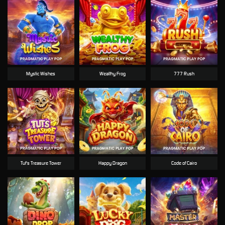
Mystic Wishes
Wealthy Frog
777 Rush
Tut's Treasure Tower
Happy Dragon
Code of Cairo