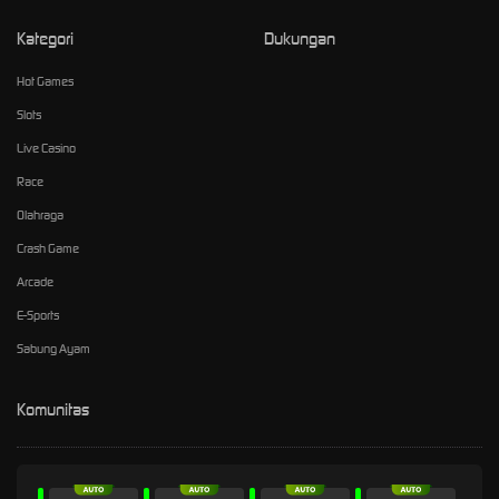
Kategori
Dukungan
Hot Games
Slots
Live Casino
Race
Olahraga
Crash Game
Arcade
E-Sports
Sabung Ayam
Komunitas