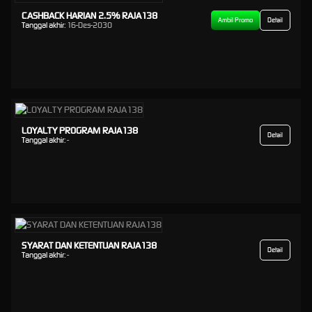
CASHBACK HARIAN 2.5% RAJA138
Ambil Promo
Detail
Tanggal akhir:
16-Des-2030
LOYALTY PROGRAM RAJA138
Detail
Tanggal akhir:
-
SYARAT DAN KETENTUAN RAJA138
Detail
Tanggal akhir:
-