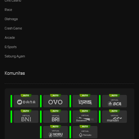
Live Casino
Race
Olahraga
Crash Game
Arcade
E-Sports
Sabung Ayam
Komunitas