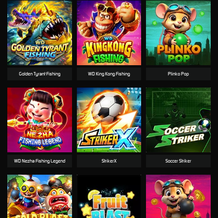
Golden Tyrant Fishing
WD King Kong Fishing
Plinko Pop
WD Nezha Fishing Legend
StrikerX
Soccer Striker