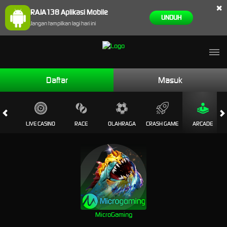
×
RAJA138 Aplikasi Mobile
UNDUH
Jangan tampilkan lagi hari ini
Daftar
Masuk
OTS
LIVE CASINO
RACE
OLAHRAGA
CRASH GAME
ARCADE
MicroGaming