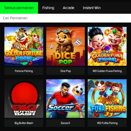
Semua permainan
Fishing
Arcade
Instant Win
Fortune Fishing
Dice Pop
WD Golden Fuwa Fishing
Big Button Bash
SoccerX
WD FuWa Fishing