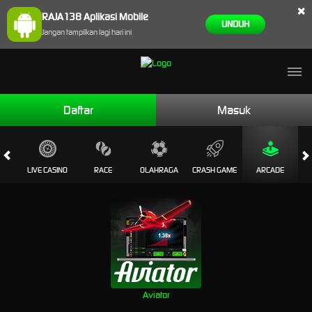
×
RAJA138 Aplikasi Mobile
UNDUH
Jangan tampilkan lagi hari ini
Daftar
Masuk
S
LIVE CASINO
RACE
OLAHRAGA
CRASH GAME
ARCADE
Aviator